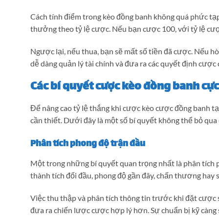
Cách tính điểm trong kèo đồng banh không quá phức tạp,
thưởng theo tỷ lệ cược. Nếu bạn cược 100, với tỷ lệ cượ
Ngược lại, nếu thua, bạn sẽ mất số tiền đã cược. Nếu hò
dễ dàng quản lý tài chính và đưa ra các quyết định cược 
Các bí quyết cược kèo đồng banh cực 
Để nâng cao tỷ lệ thắng khi cược kèo cược đồng banh tạ
cần thiết. Dưới đây là một số bí quyết không thể bỏ qua
Phân tích phong độ trận đầu
Một trong những bí quyết quan trọng nhất là phân tích p
thành tích đối đầu, phong độ gần đây, chấn thương hay s
Việc thu thập và phân tích thông tin trước khi đặt cược
đưa ra chiến lược cược hợp lý hơn. Sự chuẩn bị kỹ càng