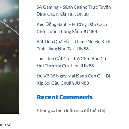
SA Gaming – Sảnh Casino Trực Tuyến
Đỉnh Cao Nhất Tại JUN88
Kèo Đồng Banh – Hướng Dẫn Cách
Chơi Luôn Thắng Sảnh JUN88
Bát Tiên Quá Hải – Game Nổ Hũ Kịch
Tính Hàng Đầu Tại JUN88
Tam Tiên Cắt Cá – Trò Chơi Bắn Cá
Đổi Thưởng Cực Hot JUN88
Đề Về 36 Ngày Mai Đánh Con Gì – Bí
Kíp Soi Cầu Chuẩn JUN88
Recent Comments
Không có bình luận nào để hiển thị.
anh sẽ