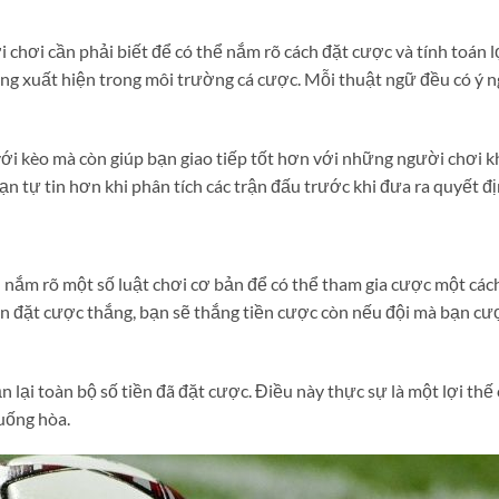
chơi cần phải biết để có thể nắm rõ cách đặt cược và tính toán l
ường xuất hiện trong môi trường cá cược. Mỗi thuật ngữ đều có ý n
ới kèo mà còn giúp bạn giao tiếp tốt hơn với những người chơi k
ạn tự tin hơn khi phân tích các trận đấu trước khi đưa ra quyết đ
 nắm rõ một số luật chơi cơ bản để có thể tham gia cược một các
bạn đặt cược thắng, bạn sẽ thắng tiền cược còn nếu đội mà bạn cư
n lại toàn bộ số tiền đã đặt cược. Điều này thực sự là một lợi thế
huống hòa.