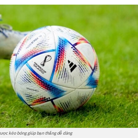
cược kèo bóng giúp bạn thắng dễ dàng