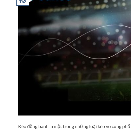
Th2
Kèo đồng banh là một trong những loại kèo vô cùng phổ 