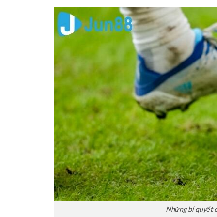
Những bí quyết 