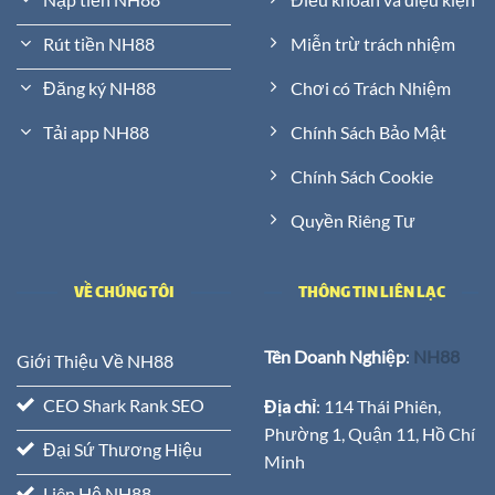
Rút tiền NH88
Miễn trừ trách nhiệm
Đăng ký NH88
Chơi có Trách Nhiệm
Tải app NH88
Chính Sách Bảo Mật
Chính Sách Cookie
Quyền Riêng Tư
VỀ CHÚNG TÔI
THÔNG TIN LIÊN LẠC
Tên Doanh Nghiệp
:
NH88
Giới Thiệu Về NH88
CEO Shark Rank SEO
Địa chỉ
: 114 Thái Phiên,
Phường 1, Quận 11, Hồ Chí
Đại Sứ Thương Hiệu
Minh
Liên Hệ NH88