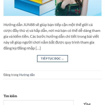
Hướng dẫn JUN88 sẽ giúp bạn tiếp cận một thế giới cá
cược đầy thú vị và hấp dẫn, nơi mà bạn có thể dễ dàng tham
gia và kiếm tiền. Các bước hướng dẫn chi tiết trong bài viết
này sẽ giúp người chơi nắm bắt được quy trình tham gia
đăng ký/đăng nhập […]
TIẾP TỤC ĐỌC
→
Đăng trong
Hướng dẫn
Tìm kiếm
TÌM